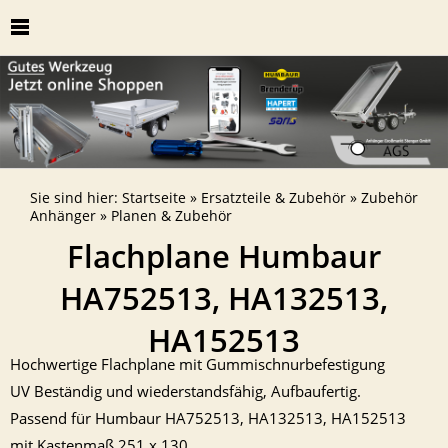
Sie sind hier:
Startseite
»
Ersatzteile & Zubehör
»
Zubehör
Anhänger
»
Planen & Zubehör
Flachplane Humbaur
HA752513, HA132513,
HA152513
Hochwertige Flachplane mit Gummischnurbefestigung
UV Beständig und wiederstandsfähig, Aufbaufertig.
Passend für Humbaur HA752513, HA132513, HA152513
mit Kastenmaß 251 x 130