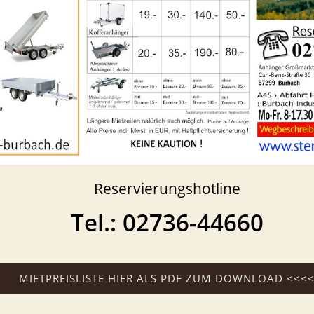
Reservierungshotline
Tel.: 02736-44660
MIETPREISLISTE HIER ALS PDF ZUM DOWNLOAD <<<