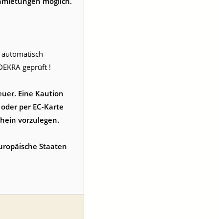
Anmietungen möglich.
e automatisch
DEKRA geprüft !
euer. Eine Kaution
 oder per EC-Karte
chein vorzulegen.
europäische Staaten