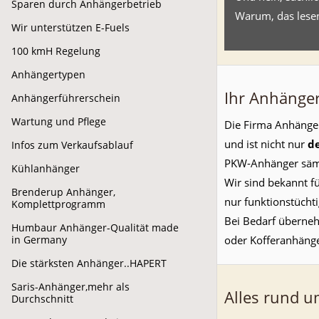
Sparen durch Anhängerbetrieb
Warum, das lesen
Wir unterstützen E-Fuels
100 kmH Regelung
Anhängertypen
Ihr Anhänger
Anhängerführerschein
Wartung und Pflege
Die Firma Anhänger
und ist nicht nur
d
Infos zum Verkaufsablauf
PKW-Anhänger sämtl
Kühlanhänger
Wir sind bekannt f
Brenderup Anhänger,
nur funktionstücht
Komplettprogramm
Bei Bedarf überneh
Humbaur Anhänger-Qualität made
oder Kofferanhänge
in Germany
Die stärksten Anhänger..HAPERT
Saris-Anhänger,mehr als
Alles rund u
Durchschnitt